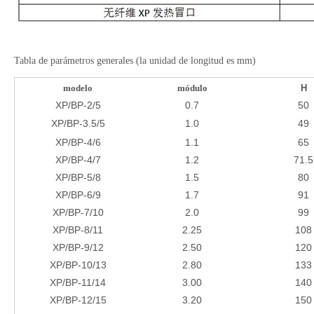
Tabla de parámetros generales (la unidad de longitud es mm)
modelo
módulo
H
XP/BP-2/5
0.7
50
XP/BP-3.5/5
1.0
49
XP/BP-4/6
1.1
65
XP/BP-4/7
1.2
71.5
XP/BP-5/8
1.5
80
XP/BP-6/9
1.7
91
XP/BP-7/10
2.0
99
XP/BP-8/11
2.25
108
XP/BP-9/12
2.50
120
XP/BP-10/13
2.80
133
XP/BP-11/14
3.00
140
XP/BP-12/15
3.20
150